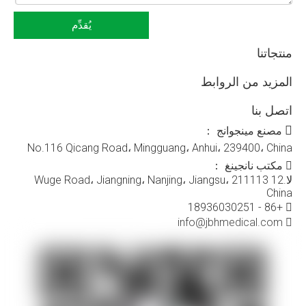
يُقدِّم
منتجاتنا
المزيد من الروابط
اتصل بنا

مصنع مينجوانج ：
No.116 Qicang Road، Mingguang، Anhui، 239400، China
مكتب نانجينغ ：

لا.12 Wuge Road، Jiangning، Nanjing، Jiangsu، 211113
China
+86 - 18936030251

info@jbhmedical.com
