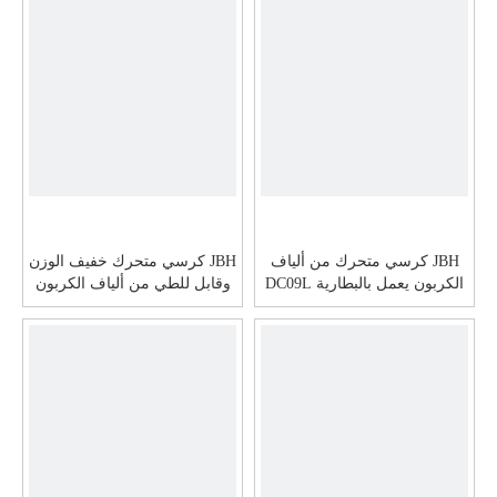
JBH كرسي متحرك من ألياف
JBH كرسي متحرك خفيف الوزن
الكربون يعمل بالبطارية DC09L
وقابل للطي من ألياف الكربون
DC08